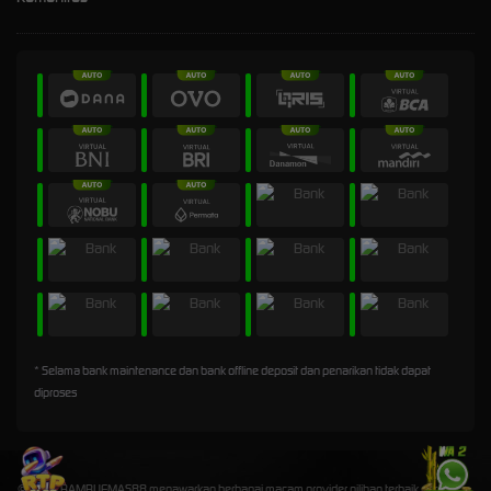
* Selama bank maintenance dan bank offline deposit dan penarikan tidak dapat
diproses
©2026 BAMBUEMAS88 menawarkan berbagai macam provider pilihan terbaik dan