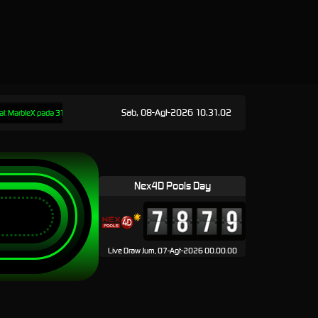
Sab, 08-Agt-2026 10.31.02
leX pada 31-Jul-2026 dari 00.00.00 sampai 31-Jul-2027 00.00.00. Selama waktu ini, MarbleX p
Nex4D Pools Day
Live Draw Jum, 07-Agt-2026 00.00.00