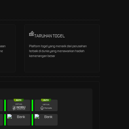
TARUHAN TOGEL
haan
Platform togel yang menarik dari perusahan
ame
terbaik di dunia yang menawarkan hadiah
kemenangan besar