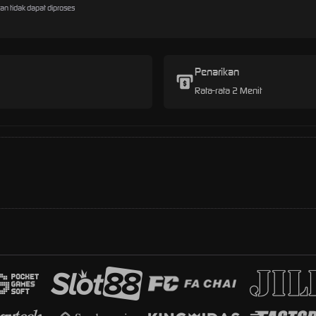
an tidak dapat diproses
Penarikan
Rata-rata 2 Menit