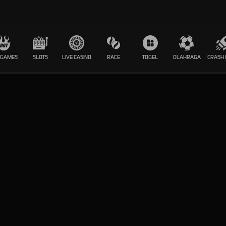
 GAMES
SLOTS
LIVE CASINO
RACE
TOGEL
OLAHRAGA
CRASH
R 1.388.00