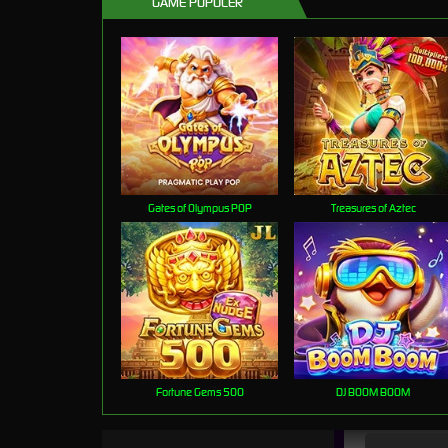
GAME POPULER
Gates of Olympus POP
Treasures of Aztec
Fortune Gems 500
DJ BOOM BOOM