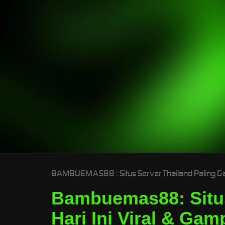
Scatter
ponijol****0
IDR
611,830.00
Gates of Olympus Super
Scatter
r**z
IDR
546,750.00
Mahjong Wins 3 – Black
Scatter
e****7
IDR
543,100.00
Gates of Olympus 1000
r**z
IDR
485,280.00
Mahjong Wins 3 – Black
Scatter
BAMBUEMAS88 : Situs Server Thailand Paling 
m****6
Bambuemas88: Situs 
IDR
401,040.00
Gates of Olympus 1000
Hari Ini Viral & G