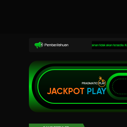
Pemberitahuan
-Sep-2026 15.00.00. Selama waktu ini, PP Virtual Sports permainan tidak akan tersedia. Kami 
JACKPOT
PLAY