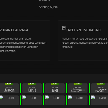
Sabung Ayam
RUHAN OLAHRAGA
TARUHAN LIVE KASINO
ook Gaming Platform Terbaik
Platform Pilihan bagi perusahaan-perusa
kan lebih banyak game, odds yang lebih
terbaik di dunia, dengan pilihan variasi g
 dan menyediakan pilihan yang lebih
terbanyak
untuk pemain.