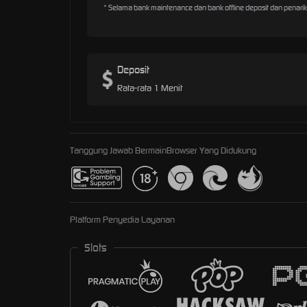
* Selama bank maintenance dan bank offline deposit dan penarik
Deposit
Rata-rata 1 Menit
Tanggung Jawab Bermain
Browser Yang Didukung
Platform Penyedia Layanan
Slots