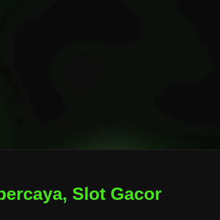
Pindai kod
untuk Un
Android 
percaya, Slot Gacor