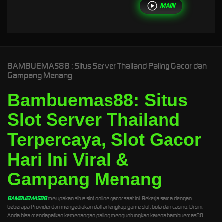
MAIN
BAMBUEMAS88 : Situs Server Thailand Paling Gacor dan
Gampang Menang
Bambuemas88: Situs
Slot Server Thailand
Terpercaya, Slot Gacor
Hari Ini Viral &
Gampang Menang
BAMBUEMAS88
merupakan situs slot online gacor saat ini. Bekerja sama dengan
beberapa Provider dan menyediakan daftar lengkap game slot, bola dan casino. Di sini,
Anda bisa mendapatkan kemenangan paling menguntungkan karena bambuemas88