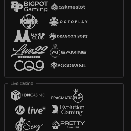
Live Casino