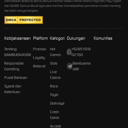
memberikan akses rtp slot ke semua member selaku Patner Resmi Pragmatic Play, Pgsoft
dan Slot88. Semua dibuat agar para member menadapatkan permainan mudah menang
dan lebih menyenangkan.
Kebijaksanaan
Platform
Kategori
Dukungan
Komunitas
Tentang
Promosi
Hot
+62851918
BAMBUEMAS88
Games
62760
Loyalty
Responsible
Slots
Bambuema
Referral
Gambling
s88
Live
Pusat Bantuan
Casino
Syarat dan
Race
Ketentuan
Togel
Olahraga
Crash
Game
Arcade