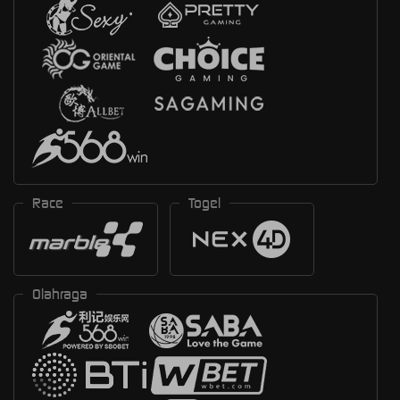
Race
Togel
Olahraga