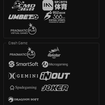
Crash Game