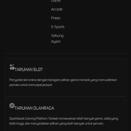
Game
Arcade
Poker
E-Sports
Sabung
Ayam
TARUHAN SLOT
Penyedia slot online dengan beragam pilihan game menarik yang memudahkan
pemain untuk mencapai jackpot
TARUHAN OLAHRAGA
Sportsbook Gaming Platform Terbaik menawarkan lebih banyak game, odds yang
lebih tinggi, dan menyediakan pilihan yang lebih banyak untuk pemain.