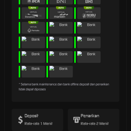
* Selama bank maintenance dan bank offline deposit dan penarikan
tidak dapat diproses
Deposit
Penarikan
Rata-rata 1 Menit
Rata-rata 2 Menit