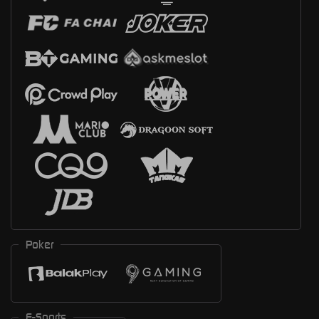
Poker
E-Sports