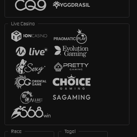
Live Casino
Race
Togel