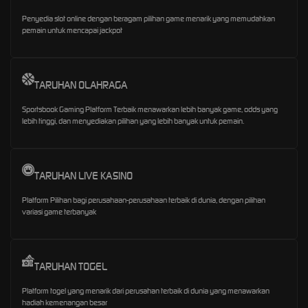
Penyedia slot online dengan beragam pilihan game menarik yang memudahkan
pemain untuk mencapai jackpot
TARUHAN OLAHRAGA
Sportsbook Gaming Platform Terbaik menawarkan lebih banyak game, odds yang
lebih tinggi, dan menyediakan pilihan yang lebih banyak untuk pemain.
TARUHAN LIVE KASINO
Platform Pilihan bagi perusahaan-perusahaan terbaik di dunia, dengan pilihan
variasi game terbanyak
TARUHAN TOGEL
Platform togel yang menarik dari perusahan terbaik di dunia yang menawarkan
hadiah kemenangan besar