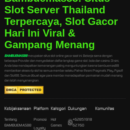
Slot Server Thailand
Terpercaya, Slot Gacor
Hari Ini Viral &
Gampang Menang
BAMBUEMAS88
merupakan situs slot online gacor saat ini. Bekerja sama dengan
beberapa Provider dan menyediakan daftar lengkap game slot, bola dan casino. Di sini,
Anda bisa mendapatkan kemenangan paling menguntungkan karena bambuemas88
memberikan akses rtp slot ke semua member selaku Patner Resmi Pragmatic Play, Pgsoft
dan Slot88. Semua dibuat agar para member menadapatkan permainan mudah menang
dan lebih menyenangkan.
Kebijaksanaan
Platform
Kategori
Dukungan
Komunitas
Tentang
Promosi
Hot
+62851918
BAMBUEMAS88
Games
62760
Loyalty